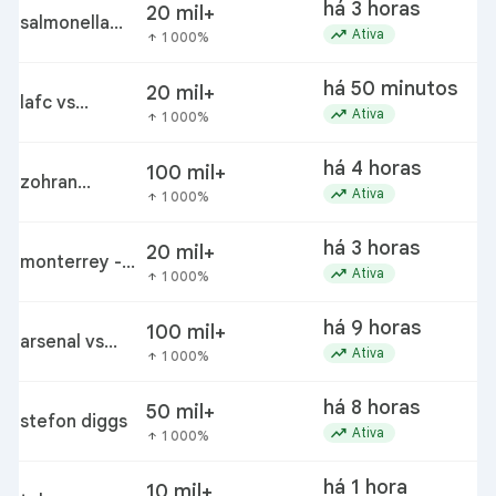
há 3 horas
20 mil+
salmonella
trending_up
Ativa
1 000%
arrow_upward
outbreak
linked to eggs
há 50 minutos
20 mil+
lafc vs
trending_up
Ativa
1 000%
arrow_upward
guadalajara
há 4 horas
100 mil+
zohran
trending_up
Ativa
1 000%
arrow_upward
mamdani
há 3 horas
20 mil+
monterrey -
trending_up
Ativa
1 000%
arrow_upward
orlando city
há 9 horas
100 mil+
arsenal vs
trending_up
Ativa
1 000%
arrow_upward
betis
há 8 horas
50 mil+
stefon diggs
trending_up
Ativa
1 000%
arrow_upward
há 1 hora
10 mil+