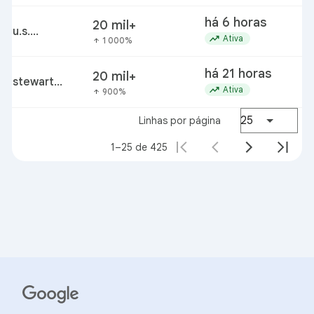
do
há 6 horas
20 mil+
u.s.
trending_up
Ativa
1 000%
arrow_upward
department
of homeland
há 21 horas
20 mil+
security
stewart
trending_up
Ativa
900%
arrow_upward
rhodes
25
Linhas por página
1–25 de 425