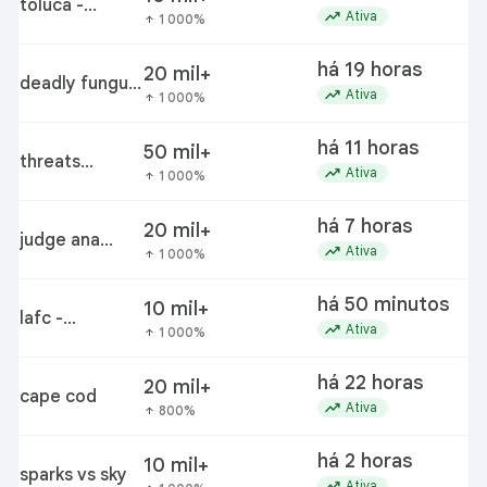
toluca -
trending_up
Ativa
1 000%
arrow_upward
seattle
sounders
há 19 horas
20 mil+
deadly fungus
trending_up
Ativa
1 000%
arrow_upward
outbreak
há 11 horas
50 mil+
threats
trending_up
Ativa
1 000%
arrow_upward
against
federal judges
há 7 horas
20 mil+
judge ana
trending_up
Ativa
1 000%
arrow_upward
reyes tps
há 50 minutos
10 mil+
lafc -
trending_up
Ativa
1 000%
arrow_upward
guadalajara
há 22 horas
20 mil+
cape cod
trending_up
Ativa
800%
arrow_upward
há 2 horas
10 mil+
sparks vs sky
trending_up
Ativa