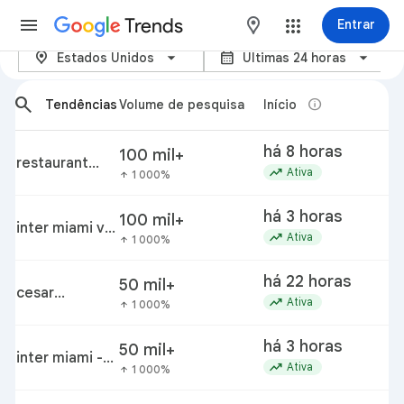
Trends
maps
Entrar
location_on
calendar_month
Tendências atuais – Google Tr
Estados Unidos
Últimas 24 horas
arrow_back_ios_new
arrow_forward_ios
search
info
Tendências
Volume de pesquisa
Início
há 8 horas
100 mil+
restaurant
trending_up
Ativa
1 000%
arrow_upward
chain
há 3 horas
100 mil+
inter miami vs
trending_up
Ativa
1 000%
arrow_upward
san luis
há 22 horas
50 mil+
cesar
trending_up
Ativa
1 000%
arrow_upward
gastelum
há 3 horas
50 mil+
inter miami -
trending_up
Ativa
1 000%
arrow_upward
san luis