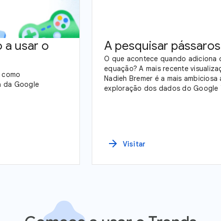
 a usar o
A pesquisar pássaros
O que acontece quando adiciona 
equação? A mais recente visualiz
a como
Nadieh Bremer é a mais ambiciosa 
a da Google
exploração dos dados do Google 
observação de aves na América.
arrow_forward
Visitar