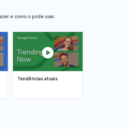
fazer e como o pode usar.
play_circle
Tendências atuais