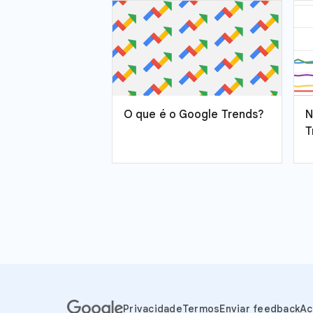
O que é o Google Trends?
N
T
Privacidade
Termos
Enviar feedback
Ac