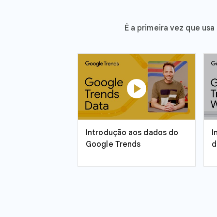
É a primeira vez que usa
play_circle
Introdução aos dados do
I
Google Trends
d