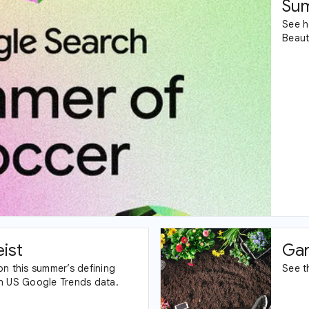
Sum
See h
Beaut
ist
Gar
on this summer’s defining
See t
n US Google Trends data.