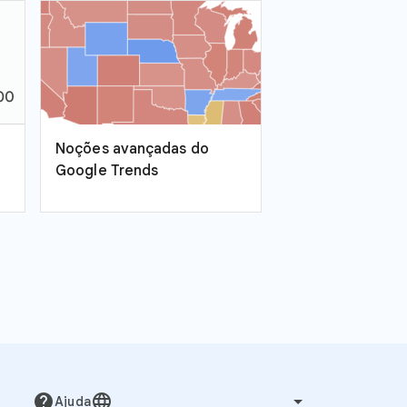
Noções avançadas do
Google Trends
help
language
Ajuda