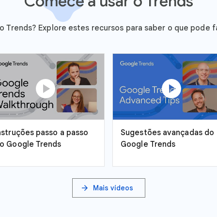
Comece a usar o Trends
 o Trends? Explore estes recursos para saber o que pode 
play_circle
play_circle
nstruções passo a passo
Sugestões avançadas do
o Google Trends
Google Trends
arrow_forward
Mais vídeos