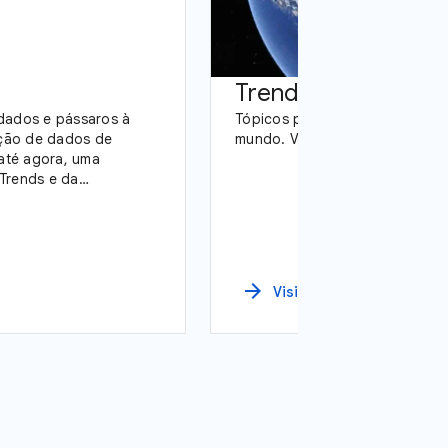
Trends TV
dados e pássaros à
Tópicos populares neste mome
ação de dados de
mundo. Veja-os com a nossa n
até agora, uma
Trends e da
arrow_forward
Visitar